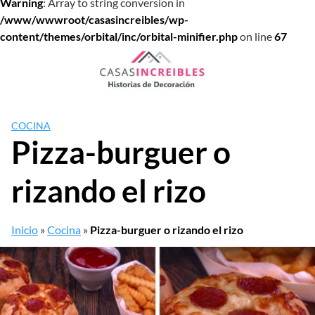
Warning
: Array to string conversion in
/www/wwwroot/casasincreibles/wp-
content/themes/orbital/inc/orbital-minifier.php
on line
67
Saltar
al
contenido
COCINA
Pizza-burguer o
rizando el rizo
Inicio
»
Cocina
»
Pizza-burguer o rizando el rizo