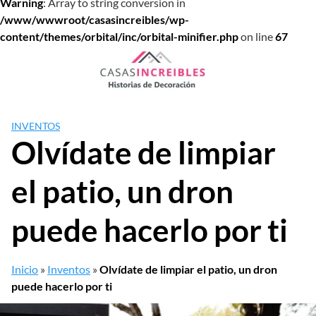
Warning
: Array to string conversion in
/www/wwwroot/casasincreibles/wp-
content/themes/orbital/inc/orbital-minifier.php
on line
67
Saltar
al
contenido
INVENTOS
Olvídate de limpiar
el patio, un dron
puede hacerlo por ti
Inicio
»
Inventos
»
Olvídate de limpiar el patio, un dron
puede hacerlo por ti