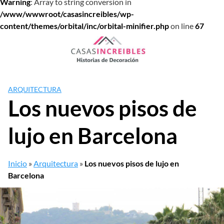
Warning
: Array to string conversion in
/www/wwwroot/casasincreibles/wp-
content/themes/orbital/inc/orbital-minifier.php
on line
67
Saltar
al
contenido
ARQUITECTURA
Los nuevos pisos de
lujo en Barcelona
Inicio
»
Arquitectura
»
Los nuevos pisos de lujo en
Barcelona