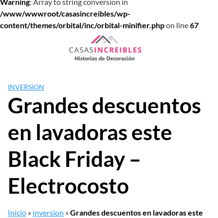
Warning
: Array to string conversion in
/www/wwwroot/casasincreibles/wp-
content/themes/orbital/inc/orbital-minifier.php
on line
67
Saltar
al
contenido
INVERSION
Grandes descuentos
en lavadoras este
Black Friday –
Electrocosto
Inicio
»
inversion
»
Grandes descuentos en lavadoras este