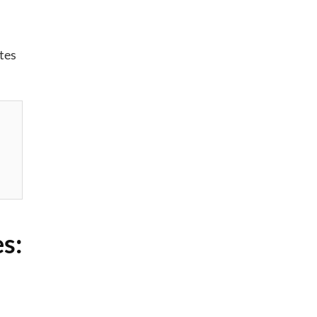
tes
es: