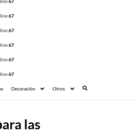
line
67
line
67
line
67
line
67
line
67
line
67
os
Decoración
Otros
para las