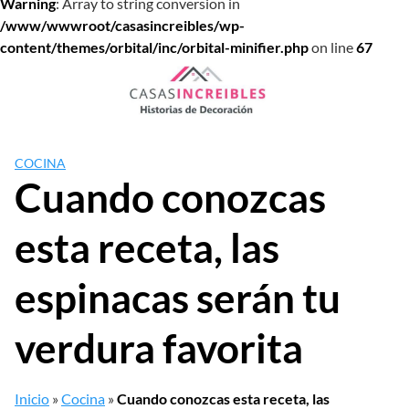
Warning
: Array to string conversion in
/www/wwwroot/casasincreibles/wp-
content/themes/orbital/inc/orbital-minifier.php
on line
67
Saltar
al
contenido
COCINA
Cuando conozcas
esta receta, las
espinacas serán tu
verdura favorita
Inicio
»
Cocina
»
Cuando conozcas esta receta, las