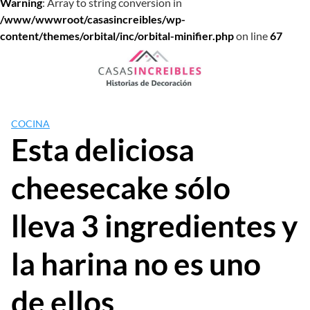
Warning
: Array to string conversion in
/www/wwwroot/casasincreibles/wp-
content/themes/orbital/inc/orbital-minifier.php
on line
67
Saltar
al
contenido
COCINA
Esta deliciosa
cheesecake sólo
lleva 3 ingredientes y
la harina no es uno
de ellos