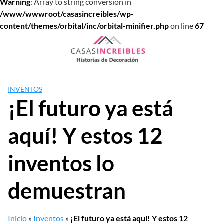
Warning
: Array to string conversion in
/www/wwwroot/casasincreibles/wp-
content/themes/orbital/inc/orbital-minifier.php
on line
67
Saltar
al
contenido
INVENTOS
¡El futuro ya está
aquí! Y estos 12
inventos lo
demuestran
Inicio
»
Inventos
»
¡El futuro ya está aquí! Y estos 12