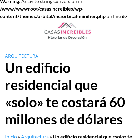
Warning
: Array to string conversion in
/www/wwwroot/casasincreibles/wp-
content/themes/orbital/inc/orbital-minifier.php
on line
67
Saltar
al
contenido
ARQUITECTURA
Un edificio
residencial que
«solo» te costará 60
millones de dólares
Inicio
»
Arquitectura
»
Un edificio residencial que «solo» te