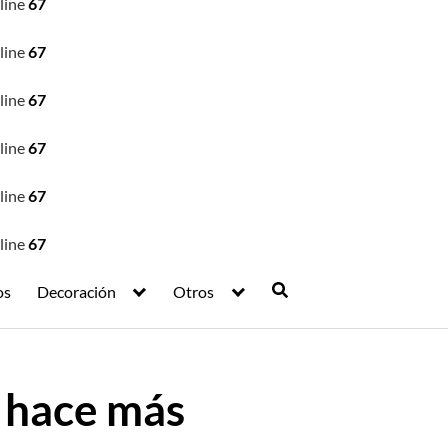
line
67
line
67
line
67
line
67
line
67
line
67
os
Decoración
Otros
e hace más