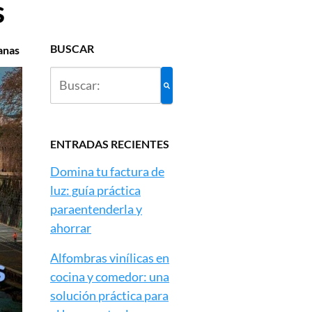
s
BUSCAR
anas
ENTRADAS RECIENTES
Domina tu factura de
luz: guía práctica
paraentenderla y
ahorrar
Alfombras vinílicas en
cocina y comedor: una
solución práctica para