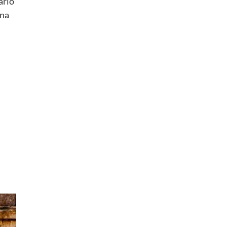
ario
una