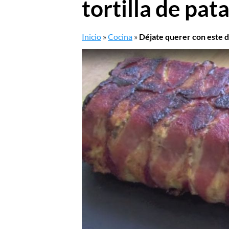
tortilla de pat
Inicio
»
Cocina
»
Déjate querer con este de