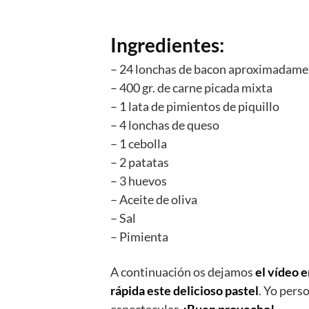
Ingredientes:
– 24 lonchas de bacon aproximadame
– 400 gr. de carne picada mixta
– 1 lata de pimientos de piquillo
– 4 lonchas de queso
– 1 cebolla
– 2 patatas
– 3 huevos
– Aceite de oliva
– Sal
– Pimienta
A continuación os dejamos
el vídeo 
rápida este delicioso pastel
. Yo pers
espectacular.
¡Buen provecho!