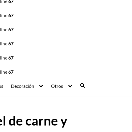
line
67
line
67
line
67
line
67
line
67
line
67
os
Decoración
Otros
l de carne y