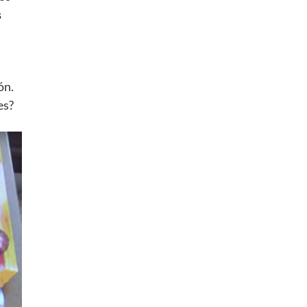
s
ón.
es?