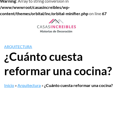
Warning
: Array to string conversion in
/www/wwwroot/casasincreibles/wp-
content/themes/orbital/inc/orbital-minifier.php
on line
67
Saltar
al
contenido
ARQUITECTURA
¿Cuánto cuesta
reformar una cocina?
Inicio
»
Arquitectura
»
¿Cuánto cuesta reformar una cocina?