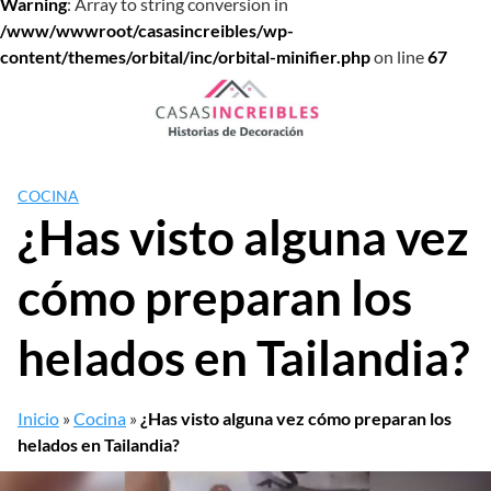
Warning
: Array to string conversion in
/www/wwwroot/casasincreibles/wp-
content/themes/orbital/inc/orbital-minifier.php
on line
67
Saltar
al
contenido
COCINA
¿Has visto alguna vez
cómo preparan los
helados en Tailandia?
Inicio
»
Cocina
»
¿Has visto alguna vez cómo preparan los
helados en Tailandia?