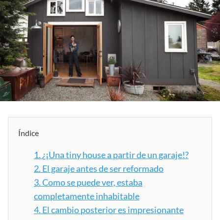
Índice
1.
¿¡Una tiny house a partir de un garaje!?
2.
El garaje antes de ser reformado
3.
Como se puede ver, estaba
completamente inhabitable
4.
El cambio posterior es impresionante