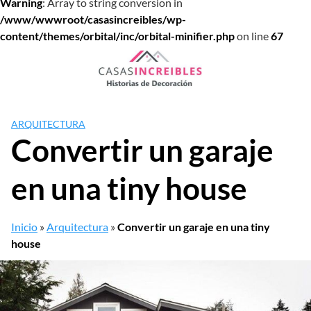
Warning
: Array to string conversion in
/www/wwwroot/casasincreibles/wp-
content/themes/orbital/inc/orbital-minifier.php
on line
67
Saltar
al
contenido
ARQUITECTURA
Convertir un garaje
en una tiny house
Inicio
»
Arquitectura
»
Convertir un garaje en una tiny
house