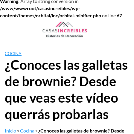
Warning
: Array to string conversion in
/www/wwwroot/casasincreibles/wp-
content/themes/orbital/inc/orbital-minifier.php
on line
67
Saltar
al
contenido
COCINA
¿Conoces las galletas
de brownie? Desde
que veas este vídeo
querrás probarlas
Inicio
»
Cocina
»
¿Conoces las galletas de brownie? Desde