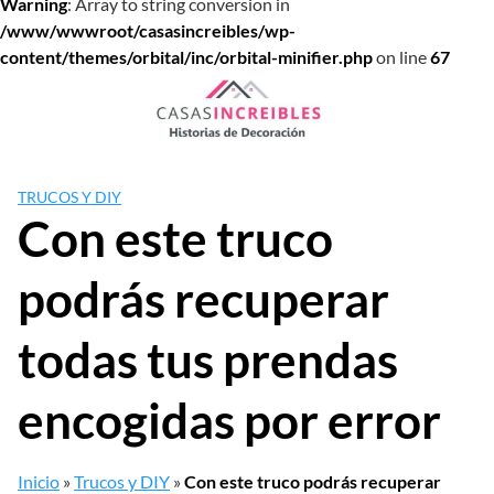
Warning
: Array to string conversion in
/www/wwwroot/casasincreibles/wp-
content/themes/orbital/inc/orbital-minifier.php
on line
67
Saltar
al
contenido
TRUCOS Y DIY
Con este truco
podrás recuperar
todas tus prendas
encogidas por error
Inicio
»
Trucos y DIY
»
Con este truco podrás recuperar