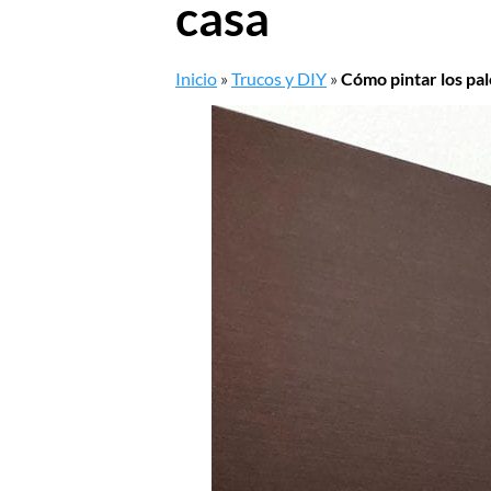
casa
Inicio
»
Trucos y DIY
»
Cómo pintar los pa