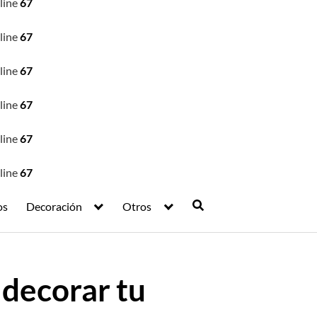
line
67
line
67
line
67
line
67
line
67
line
67
os
Decoración
Otros
 decorar tu