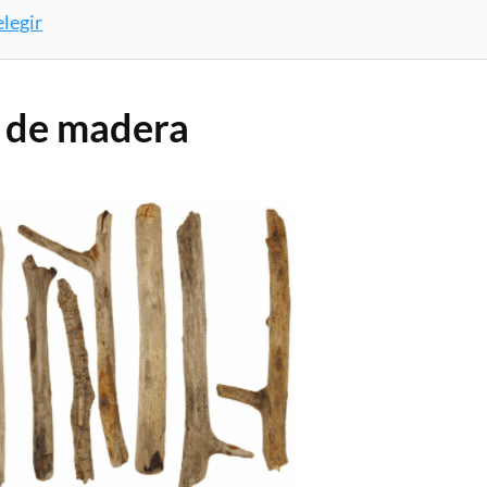
legir
o de madera