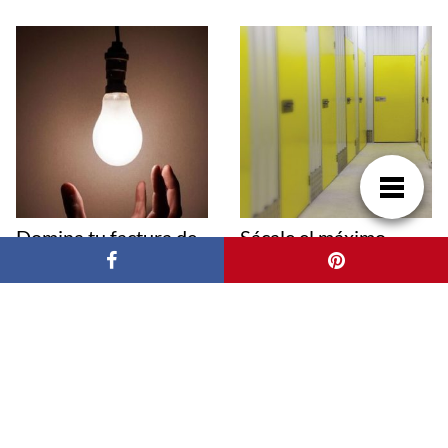
Domina tu factura de
Sácale el máximo
luz: guía práctica
partido a tus espacios:
paraentenderla y
estanterías para
ahorrar
trasteros y garajes de
Logisprix