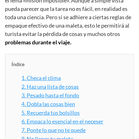
el lema «misión imposible». Aunque a simple vista
pueda parecer que la tarea no es fácil, en realidad es
toda una ciencia. Pero si se adhiere a ciertas reglas de
empaque efectivo de una maleta, esto le permitirá al
turista evitar la pérdida de cosas y muchos otros
problemas durante el viaje.
Índice
1.
Checa el clima
2.
Haz una lista de cosas
3.
Pesado hasta el fondo
4.
Dobla las cosas bien
5.
Recuerda tus bolsillos
6.
Empaca lo esencial en el neceser
7.
Ponte lo que no te quede
8.
No llenes tu maleta