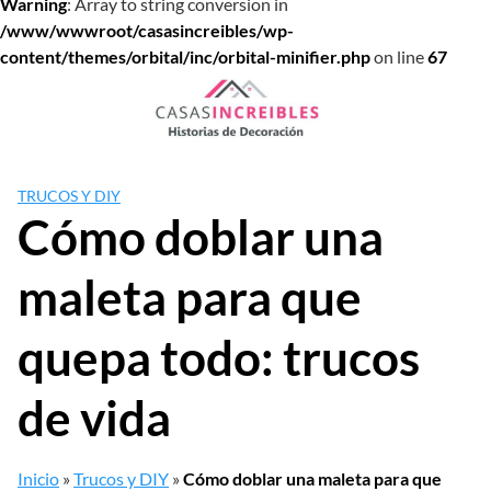
Warning
: Array to string conversion in
/www/wwwroot/casasincreibles/wp-
content/themes/orbital/inc/orbital-minifier.php
on line
67
Saltar
al
contenido
TRUCOS Y DIY
Cómo doblar una
maleta para que
quepa todo: trucos
de vida
Inicio
»
Trucos y DIY
»
Cómo doblar una maleta para que