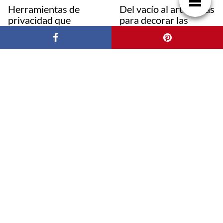
Herramientas de
Del vacío al arte. Ideas
privacidad que
para decorar las
bloquean los
paredes del salón
rastreadores sin
esfuerzo
Jansen: La Excelencia
La construcción
en Carpintería de
industrializada,
Acero para Proyectos
innovación y eficiencia
Exigentes
gracias a BIM