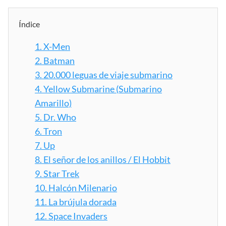
Índice
1.
X-Men
2.
Batman
3.
20.000 leguas de viaje submarino
4.
Yellow Submarine (Submarino
Amarillo)
5.
Dr. Who
6.
Tron
7.
Up
8.
El señor de los anillos / El Hobbit
9.
Star Trek
10.
Halcón Milenario
11.
La brújula dorada
12.
Space Invaders