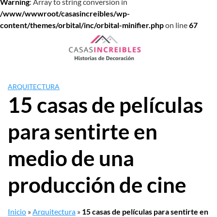
Warning
: Array to string conversion in
/www/wwwroot/casasincreibles/wp-
content/themes/orbital/inc/orbital-minifier.php
on line
67
Saltar
al
contenido
ARQUITECTURA
15 casas de películas
para sentirte en
medio de una
producción de cine
Inicio
»
Arquitectura
»
15 casas de películas para sentirte en