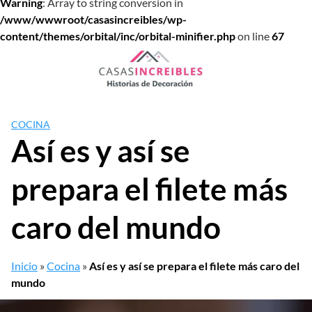
Warning
: Array to string conversion in
/www/wwwroot/casasincreibles/wp-
content/themes/orbital/inc/orbital-minifier.php
on line
67
Saltar
al
contenido
COCINA
Así es y así se
prepara el filete más
caro del mundo
Inicio
»
Cocina
»
Así es y así se prepara el filete más caro del
mundo