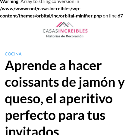
Warning
: Array to string conversion in
/www/wwwroot/casasincreibles/wp-
content/themes/orbital/inc/orbital-minifier.php
on line
67
Saltar
al
contenido
COCINA
Aprende a hacer
coissants de jamón y
queso, el aperitivo
perfecto para tus
invitados