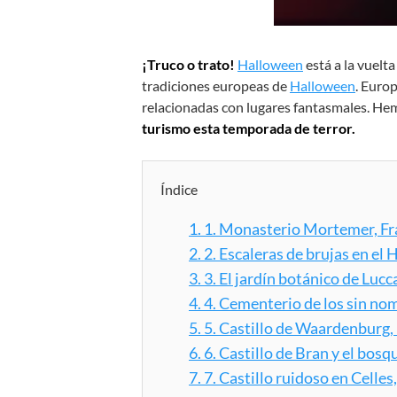
¡Truco o trato!
Halloween
está a la vuelt
tradiciones europeas de
Halloween
. Euro
relacionadas con lugares fantasmales. He
turismo esta temporada de terror.
Índice
1.
1. Monasterio Mortemer, Fr
2.
2. Escaleras de brujas en el
3.
3. El jardín botánico de Lucca
4.
4. Cementerio de los sin no
5.
5. Castillo de Waardenburg
6.
6. Castillo de Bran y el bos
7.
7. Castillo ruidoso en Celles