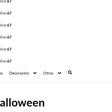
line
67
line
67
line
67
line
67
line
67
line
67
os
Decoración
Otros
 Halloween