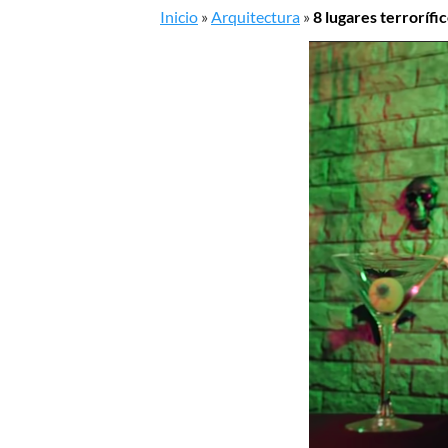
Inicio
»
Arquitectura
»
8 lugares terrorífi