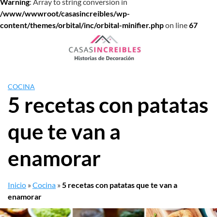
Warning
: Array to string conversion in
/www/wwwroot/casasincreibles/wp-
content/themes/orbital/inc/orbital-minifier.php
on line
67
Saltar
al
contenido
COCINA
5 recetas con patatas
que te van a
enamorar
Inicio
»
Cocina
»
5 recetas con patatas que te van a
enamorar