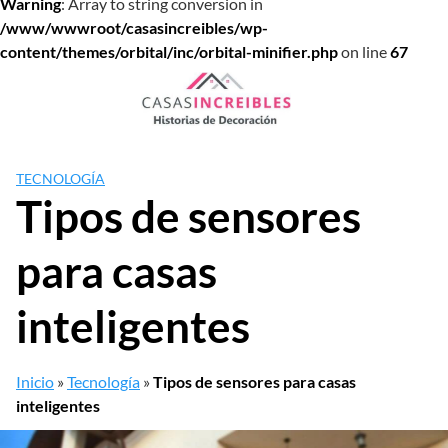
Warning
: Array to string conversion in
/www/wwwroot/casasincreibles/wp-
content/themes/orbital/inc/orbital-minifier.php
on line
67
Saltar
al
contenido
TECNOLOGÍA
Tipos de sensores
para casas
inteligentes
Inicio
»
Tecnología
»
Tipos de sensores para casas
inteligentes