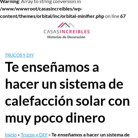
Warning
: Array to string conversion in
/www/wwwroot/casasincreibles/wp-
content/themes/orbital/inc/orbital-minifier.php
on line
67
Saltar
al
contenido
TRUCOS Y DIY
Te enseñamos a
hacer un sistema de
calefacción solar con
muy poco dinero
Inicio
»
Trucos y DIY
»
Te enseñamos a hacer un sistema de