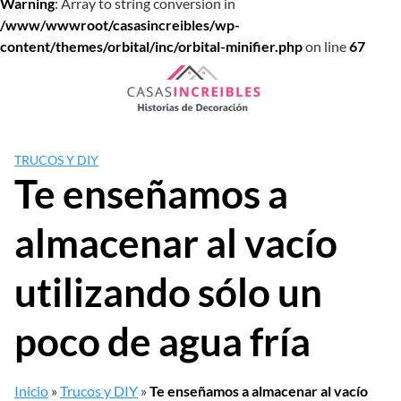
Warning
: Array to string conversion in
/www/wwwroot/casasincreibles/wp-
content/themes/orbital/inc/orbital-minifier.php
on line
67
Saltar
al
contenido
TRUCOS Y DIY
Te enseñamos a
almacenar al vacío
utilizando sólo un
poco de agua fría
Inicio
»
Trucos y DIY
»
Te enseñamos a almacenar al vacío