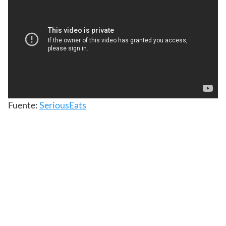
Fuente:
SeriousEats