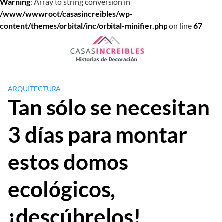
Warning
: Array to string conversion in
/www/wwwroot/casasincreibles/wp-
content/themes/orbital/inc/orbital-minifier.php
on line
67
Saltar
al
contenido
ARQUITECTURA
Tan sólo se necesitan
3 días para montar
estos domos
ecológicos,
¡descúbrelos!