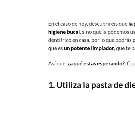
En el caso de hoy, descubriréis que
la
higiene bucal
, sino que la podemos u
dentífrico en casa, por lo que podrás
que es
un potente limpiador
, que te 
Así que,
¿a qué estas esperando?
. Co
1. Utiliza la pasta de di