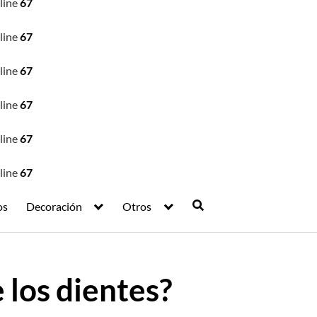
line
67
line
67
line
67
line
67
line
67
line
67
os
Decoración
Otros
e los dientes?