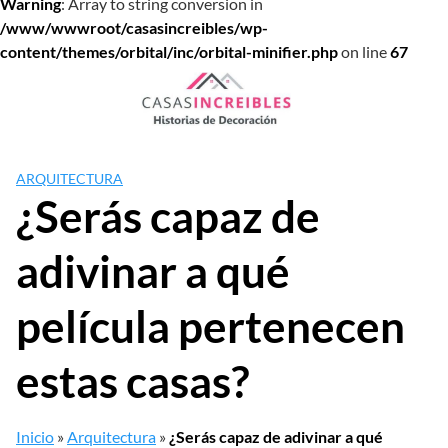
Warning
: Array to string conversion in
/www/wwwroot/casasincreibles/wp-
content/themes/orbital/inc/orbital-minifier.php
on line
67
Saltar
al
contenido
ARQUITECTURA
¿Serás capaz de
adivinar a qué
película pertenecen
estas casas?
Inicio
»
Arquitectura
»
¿Serás capaz de adivinar a qué