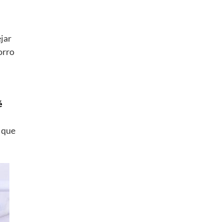
jar
orro
é
o que