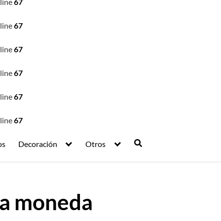
line
67
line
67
line
67
line
67
line
67
line
67
os
Decoración
Otros
una moneda