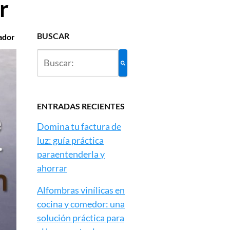
r
BUSCAR
ador
ENTRADAS RECIENTES
Domina tu factura de
luz: guía práctica
paraentenderla y
ahorrar
Alfombras vinílicas en
cocina y comedor: una
solución práctica para