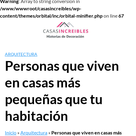
Warning
: Array to string conversion in
/www/wwwroot/casasincreibles/wp-
content/themes/orbital/inc/orbital-minifier.php
on line
67
Saltar
al
contenido
ARQUITECTURA
Personas que viven
en casas más
pequeñas que tu
habitación
Inicio
»
Arquitectura
»
Personas que viven en casas más