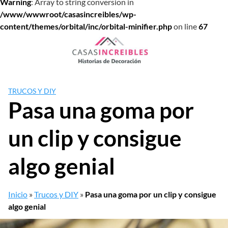
Warning
: Array to string conversion in
/www/wwwroot/casasincreibles/wp-
content/themes/orbital/inc/orbital-minifier.php
on line
67
Saltar
al
contenido
TRUCOS Y DIY
Pasa una goma por
un clip y consigue
algo genial
Inicio
»
Trucos y DIY
»
Pasa una goma por un clip y consigue
algo genial