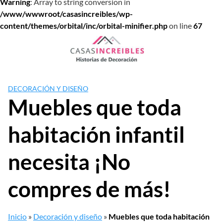
Warning
: Array to string conversion in
/www/wwwroot/casasincreibles/wp-
content/themes/orbital/inc/orbital-minifier.php
on line
67
Saltar
al
contenido
DECORACIÓN Y DISEÑO
Muebles que toda
habitación infantil
necesita ¡No
compres de más!
Inicio
»
Decoración y diseño
»
Muebles que toda habitación