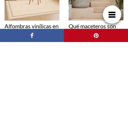
Alfombras vinílicas en
Qué maceteros son
cocina y comedor: una
mejor para exterior:
solución práctica para
guía para decorar con
el hogar actual
estilo y resistencia
Yvyra, Innovación
Colchones
Global en Suelos de
individuales vs. otros