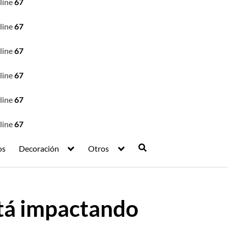
line
67
line
67
line
67
line
67
line
67
line
67
os
Decoración
Otros
stá impactando