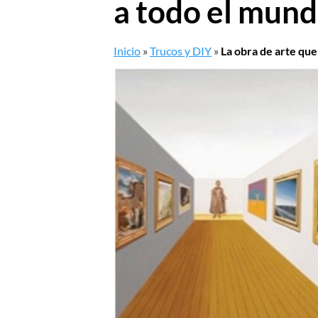
a todo el mun
Inicio
»
Trucos y DIY
»
La obra de arte qu