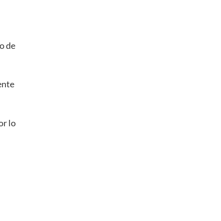
vo de
ente
or lo