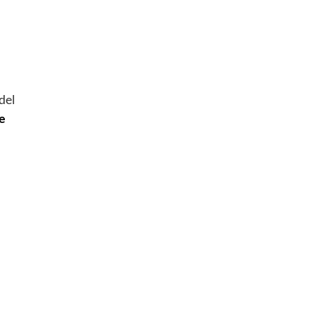
del
de