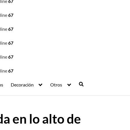
line
67
line
67
line
67
line
67
line
67
line
67
os
Decoración
Otros
a en lo alto de