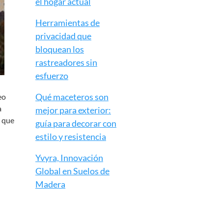
el hogar actual
Herramientas de
privacidad que
bloquean los
rastreadores sin
esfuerzo
Qué maceteros son
eo
a
mejor para exterior:
s que
guía para decorar con
estilo y resistencia
Yvyra, Innovación
Global en Suelos de
Madera