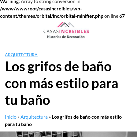
Warning
: Array to string conversion in
/www/wwwroot/casasincreibles/wp-
content/themes/orbital/inc/orbital-minifier.php
on line
67
Saltar
al
contenido
ARQUITECTURA
Los grifos de baño
con más estilo para
tu baño
Inicio
»
Arquitectura
»
Los grifos de baño con más estilo
para tu baño