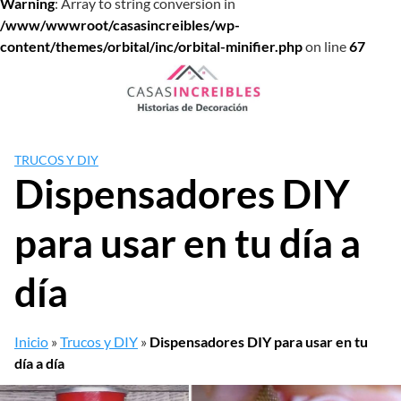
Warning
: Array to string conversion in
/www/wwwroot/casasincreibles/wp-
content/themes/orbital/inc/orbital-minifier.php
on line
67
Saltar
al
contenido
TRUCOS Y DIY
Dispensadores DIY
para usar en tu día a
día
Inicio
»
Trucos y DIY
»
Dispensadores DIY para usar en tu
día a día