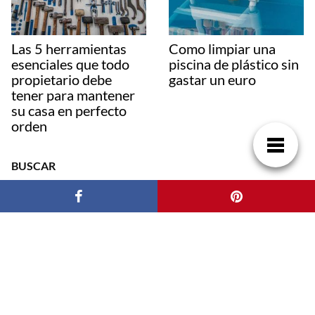
Las 5 herramientas
Como limpiar una
esenciales que todo
piscina de plástico sin
propietario debe
gastar un euro
tener para mantener
su casa en perfecto
orden
BUSCAR
ENTRADAS RECIENTES
Domina tu factura de luz: guía práctica
paraentenderla y ahorrar