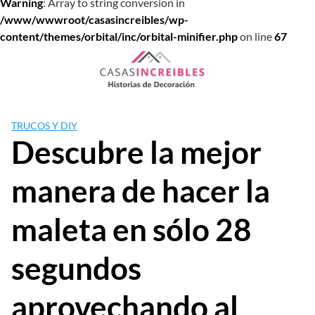
Warning
: Array to string conversion in
/www/wwwroot/casasincreibles/wp-
content/themes/orbital/inc/orbital-minifier.php
on line
67
Saltar
al
contenido
TRUCOS Y DIY
Descubre la mejor
manera de hacer la
maleta en sólo 28
segundos
aprovechando al