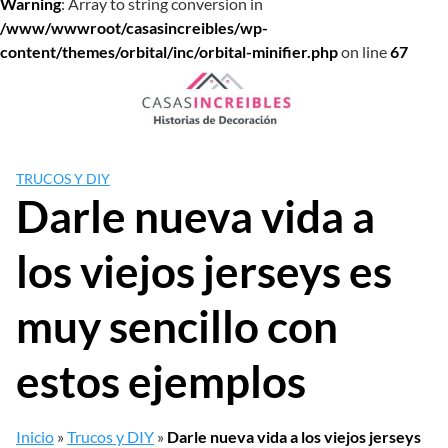
Warning
: Array to string conversion in
/www/wwwroot/casasincreibles/wp-
content/themes/orbital/inc/orbital-minifier.php
on line
67
Saltar
al
contenido
TRUCOS Y DIY
Darle nueva vida a
los viejos jerseys es
muy sencillo con
estos ejemplos
Inicio
»
Trucos y DIY
»
Darle nueva vida a los viejos jerseys