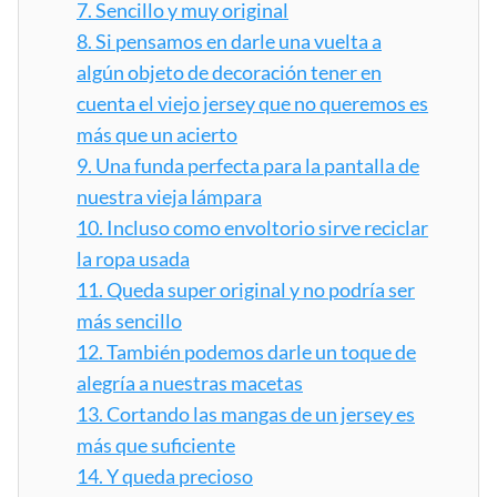
7.
Sencillo y muy original
8.
Si pensamos en darle una vuelta a
algún objeto de decoración tener en
cuenta el viejo jersey que no queremos es
más que un acierto
9.
Una funda perfecta para la pantalla de
nuestra vieja lámpara
10.
Incluso como envoltorio sirve reciclar
la ropa usada
11.
Queda super original y no podría ser
más sencillo
12.
También podemos darle un toque de
alegría a nuestras macetas
13.
Cortando las mangas de un jersey es
más que suficiente
14.
Y queda precioso