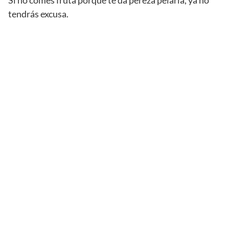
Si no comes fruta porque te da pereza pelarla, ya no
tendrás excusa.