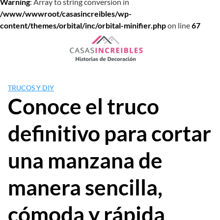
Warning
: Array to string conversion in
/www/wwwroot/casasincreibles/wp-
content/themes/orbital/inc/orbital-minifier.php
on line
67
Saltar
al
contenido
TRUCOS Y DIY
Conoce el truco
definitivo para cortar
una manzana de
manera sencilla,
cómoda y rápida