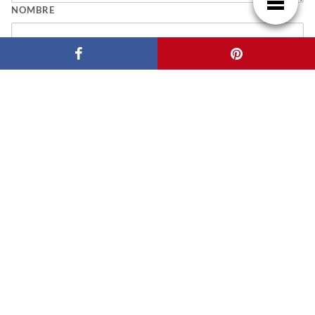
NOMBRE
CORREO ELECTRÓNICO
WEB
GUARDA MI NOMBRE, CORREO ELECTRÓNICO Y WEB EN ESTE NAVEGADOR
PARA LA PRÓXIMA VEZ QUE COMENTE.