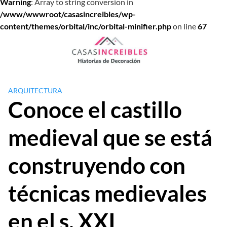
Warning
: Array to string conversion in
/www/wwwroot/casasincreibles/wp-
content/themes/orbital/inc/orbital-minifier.php
on line
67
Saltar
al
contenido
ARQUITECTURA
Conoce el castillo
medieval que se está
construyendo con
técnicas medievales
en el s. XXI