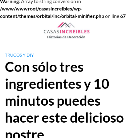
Warning
: Array to string conversion in
/www/wwwroot/casasincreibles/wp-
content/themes/orbital/inc/orbital-minifier.php
on line
67
Saltar
al
contenido
TRUCOS Y DIY
Con sólo tres
ingredientes y 10
minutos puedes
hacer este delicioso
postre