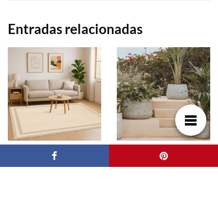
Entradas relacionadas
Alfombras vinílicas en
Qué maceteros son
cocina y comedor: una
mejor para exterior:
solución práctica para
guía para decorar con
el hogar actual
estilo y resistencia