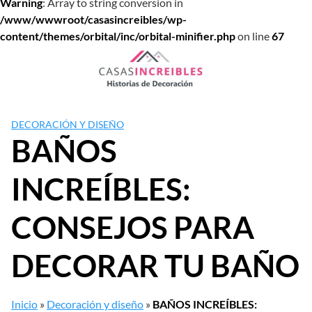
Warning
: Array to string conversion in
/www/wwwroot/casasincreibles/wp-
content/themes/orbital/inc/orbital-minifier.php
on line
67
Saltar
al
contenido
DECORACIÓN Y DISEÑO
BAÑOS
INCREÍBLES:
CONSEJOS PARA
DECORAR TU BAÑO
Inicio
»
Decoración y diseño
»
BAÑOS INCREÍBLES: