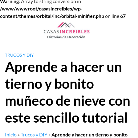
Warning
: Array to string conversion in
/www/wwwroot/casasincreibles/wp-
content/themes/orbital/inc/orbital-minifier.php
on line
67
Saltar
al
contenido
TRUCOS Y DIY
Aprende a hacer un
tierno y bonito
muñeco de nieve con
este sencillo tutorial
Inicio
»
Trucos y DIY
»
Aprende a hacer un tierno y bonito