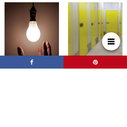
Domina tu factura de
Sácale el máximo
luz: guía práctica
partido a tus espacios:
paraentenderla y
estanterías para
ahorrar
trasteros y garajes de
Logisprix