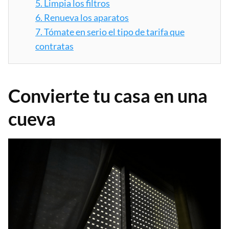
5.
Limpia los filtros
6.
Renueva los aparatos
7.
Tómate en serio el tipo de tarifa que
contratas
Convierte tu casa en una
cueva