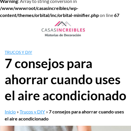
Warning
: Array to string conversion in
/www/wwwroot/casasincreibles/wp-
content/themes/orbital/inc/orbital-minifier.php
on line
67
Saltar
al
contenido
TRUCOS Y DIY
7 consejos para
ahorrar cuando uses
el aire acondicionado
Inicio
»
Trucos y DIY
»
7 consejos para ahorrar cuando uses
el aire acondicionado