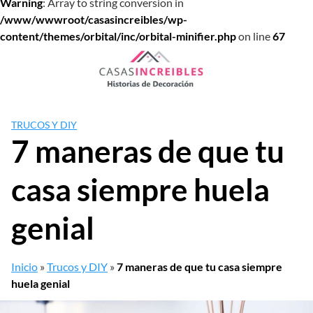
Warning
: Array to string conversion in
/www/wwwroot/casasincreibles/wp-
content/themes/orbital/inc/orbital-minifier.php
on line
67
Saltar
al
contenido
TRUCOS Y DIY
7 maneras de que tu
casa siempre huela
genial
Inicio
»
Trucos y DIY
»
7 maneras de que tu casa siempre
huela genial