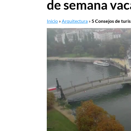
de semana vac
Inicio
»
Arquitectura
»
5 Consejos de turis