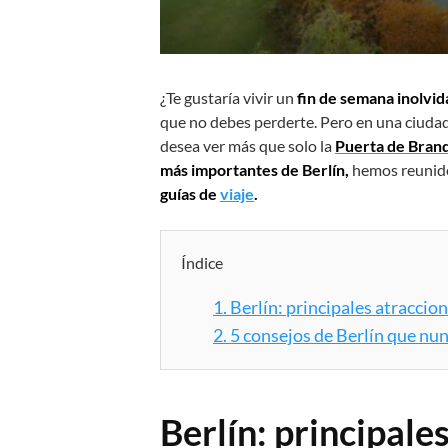
¿Te gustaría vivir un
fin de semana inolvid
que no debes perderte. Pero en una ciudad 
desea ver más que solo la
Puerta de Bra
más importantes de Berlín,
hemos reunid
guías de
viaje
.
Índice
1.
Berlín: principales atraccio
2.
5 consejos de Berlín que nu
Berlín: principale