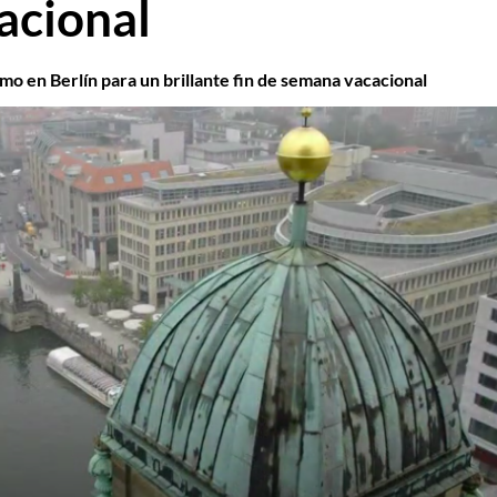
acional
mo en Berlín para un brillante fin de semana vacacional