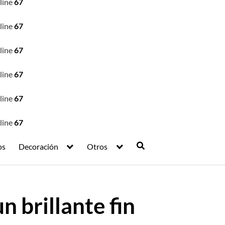
line
67
line
67
line
67
line
67
line
67
line
67
os
Decoración
Otros
n brillante fin