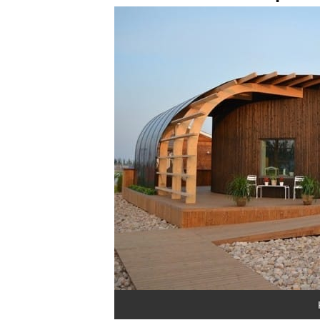
Hoy nos hemos encontrado una histo
un grupo de amigos que decidieron co
cuando. Esto sucede en Río Llano, Tex
este estupendo proyecto.
La casa de llama «
Halo
» y utiliza ene
que la rodea. Te contamos más sobre l
El equipo que construy
estudiantes de 12 paíse