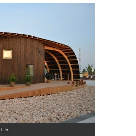
ria
muy emocionante
, que seguro os va a encantar. Se trat
nstruir una pequeña casa para poder reunirse de vez en
as, donde casi 3
0 personas se reunieron y formaron equip
rgía solar, respetando así al medio ambiente y a todo el ent
a casa y sus creadores:
ó la Casa Halo estaba compuesto po
s distintos.