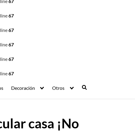
line
67
line
67
line
67
line
67
line
67
line
67
os
Decoración
Otros
ular casa ¡No