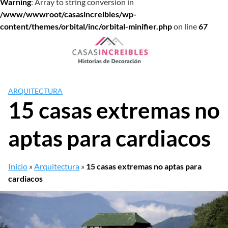
Warning
: Array to string conversion in
/www/wwwroot/casasincreibles/wp-
content/themes/orbital/inc/orbital-minifier.php
on line
67
Saltar
al
contenido
ARQUITECTURA
15 casas extremas no
aptas para cardiacos
Inicio
»
Arquitectura
»
15 casas extremas no aptas para
cardiacos